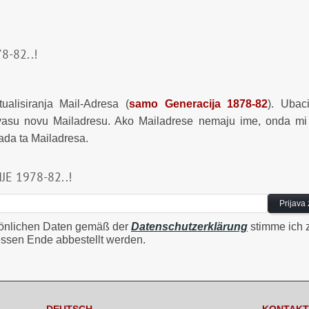
-82..!
alisiranja Mail-Adresa (
samo Generacija 1878-82
). Ubac
vasu novu Mailadresu. Ako Mailadrese nemaju ime, onda mi t
ada ta Mailadresa.
E 1978-82..!
sönlichen Daten gemäß der
Datenschutzerklärung
stimme ich z
ssen Ende abbestellt werden.
DEUTSCH
KONTAKT
DEUTSCH
KONTAKT