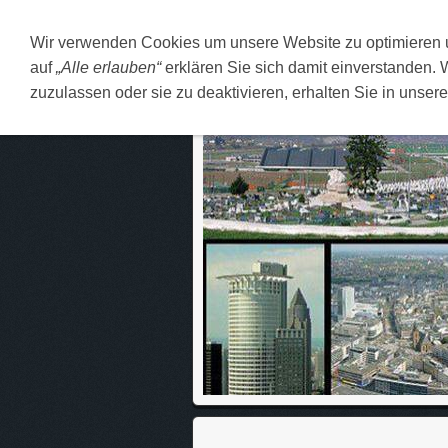
Wir verwenden Cookies um unsere Website zu optimieren
DEUTSCH
O MENI
F
auf
„Alle erlauben“
erklären Sie sich damit einverstanden. 
zuzulassen oder sie zu deaktivieren, erhalten Sie in unser