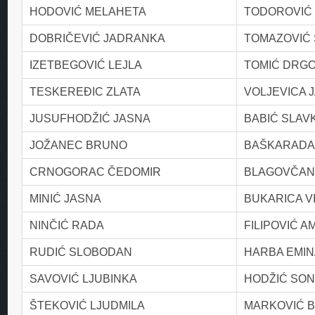
HODOVIĆ MELAHETA
TODOROVIĆ
DOBRIČEVIĆ JADRANKA
TOMAZOVIĆ 
IZETBEGOVIĆ LEJLA
TOMIĆ DRG
TESKEREĐIC ZLATA
VOLJEVICA 
JUSUFHODŽIĆ JASNA
BABIĆ SLAV
JOŽANEC BRUNO
BAŠKARADA
CRNOGORAC ČEDOMIR
BLAGOVČANI
MINIĆ JASNA
BUKARICA V
NINČIĆ RADA
FILIPOVIĆ A
RUDIĆ SLOBODAN
HARBA EMIN
SAVOVIĆ LJUBINKA
HODŽIĆ SON
ŠTEKOVIĆ LJUDMILA
MARKOVIĆ 