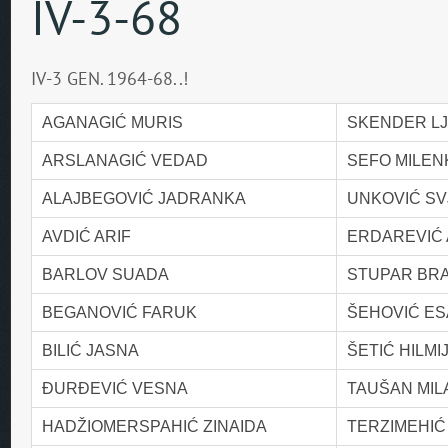
IV-3-68
IV-3 GEN. 1964-68..!
AGANAGIĆ MURIS
SKENDER LJ
ARSLANAGIĆ VEDAD
SEFO MILEN
ALAJBEGOVIĆ JADRANKA
UNKOVIĆ S
AVDIĆ ARIF
ERDAREVIĆ
BARLOV SUADA
STUPAR BRA
BEGANOVIĆ FARUK
ŠEHOVIĆ E
BILIĆ JASNA
ŠETIĆ HILMI
ĐURĐEVIĆ VESNA
TAUŠAN MIL
HADŽIOMERSPAHIĆ ZINAIDA
TERZIMEHIĆ