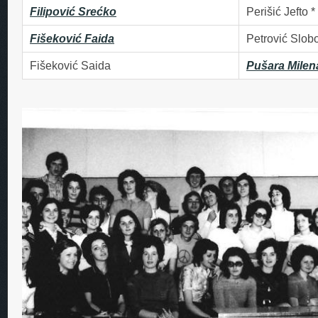
Filipović Srećko
Perišić Jefto *
Fišeković Faida
Petrović Slob
Fišeković Saida
Pušara Milen