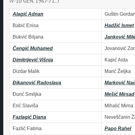
IV-10 GEN. 1967-71..!
Alagić Adnan
Guštin Gorda
Babić Enisa
Hadžić Ismet
Bukvić Biljana
Janković Mil
Čengić Muhamed
Jovanović Zor
Dimitrijević Višnja
Kapić Aida
Dizdar Malik
Marić Željka
Ðikanović Radoslava
Marković Na
Ðurić Smiljka
Mešić Mirsad
Erić Slaviša
Mihalić Mirna
Fazlagić Diana
Neveščanin Ž
Fazlić Fatima
Papo Rahel