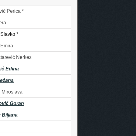
ić Perica *
era
 Slavko *
 Emira
tarević Nerkez
ić Edina
nežana
 Miroslava
ović Goran
 Biljana