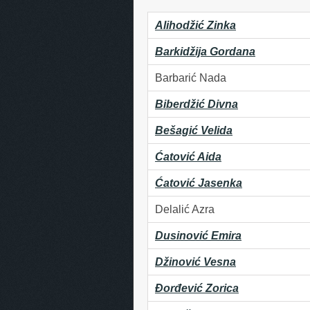
Alihodžić Zinka
Barkidžija Gordana
Barbarić Nada
Biberdžić Divna
Bešagić Velida
Ćatović Aida
Ćatović Jasenka
Delalić Azra
Dusinović Emira
Džinović Vesna
Đorđević Zorica