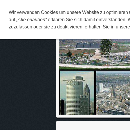
Wir verwenden Cookies um unsere Website zu optimieren
DEUTSCH
O MENI
F
auf
„Alle erlauben“
erklären Sie sich damit einverstanden. 
zuzulassen oder sie zu deaktivieren, erhalten Sie in unser