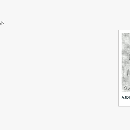
AN
AJD