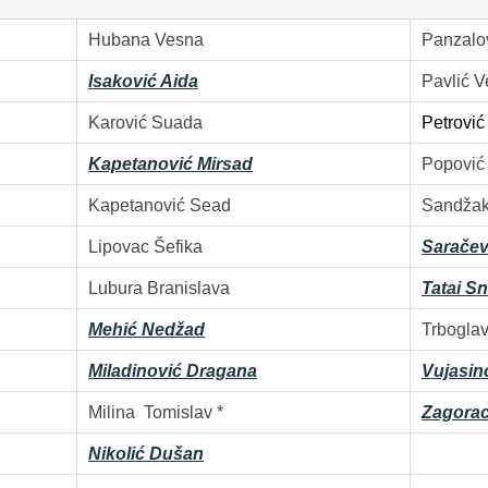
Hubana Vesna
Panzalov
Isaković Aida
Pavlić V
Karović Suada
Petrović
Kapetanović Mirsad
Popović
Kapetanović Sead
Sandžak
Lipovac Šefika
Saračev
Lubura Branislava
Tatai S
Mehić Nedžad
Trboglav
Miladinović Dragana
Vujasin
Milina Tomislav *
Zagorac
Nikolić Dušan