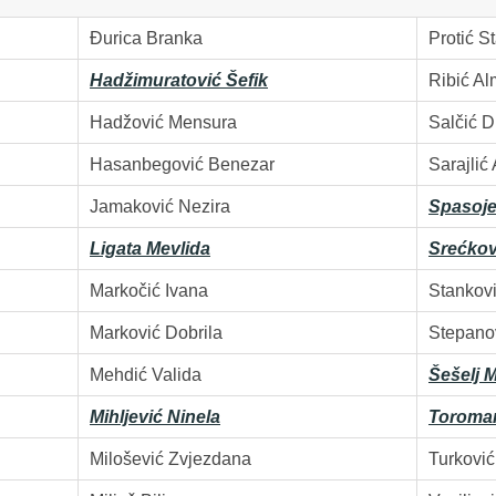
Đurica Branka
Protić S
Hadžimuratović Šefik
Ribić Al
Hadžović Mensura
Salčić 
Hasanbegović Benezar
Sarajlić
Jamaković Nezira
Spasoje
Ligata Mevlida
Srećkov
Markočić Ivana
Stankov
Marković Dobrila
Stepano
Mehdić Valida
Šešelj M
Mihljević Ninela
Toroma
Milošević Zvjezdana
Turkovi