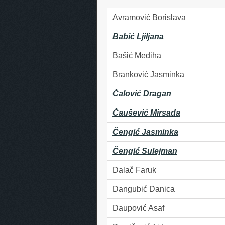
Avramović Borislava
Babić Ljiljana
Bašić Mediha
Branković Jasminka
Čalović Dragan
Čaušević Mirsada
Čengić Jasminka
Čengić Sulejman
Dalač Faruk
Dangubić Danica
Daupović Asaf