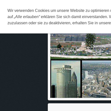
Wir verwenden Cookies um unsere Website zu optimieren
DEUTSCH
O MENI
F
auf
„Alle erlauben“
erklären Sie sich damit einverstanden. 
zuzulassen oder sie zu deaktivieren, erhalten Sie in unser