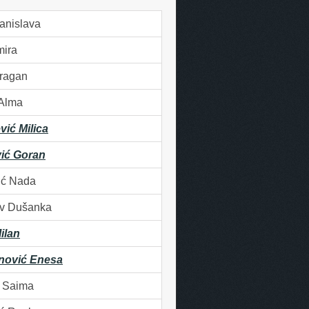
tanislava
mira
Dragan
 Alma
vić Milica
ić Goran
ić Nada
v Dušanka
ilan
nović Enesa
ć Saima