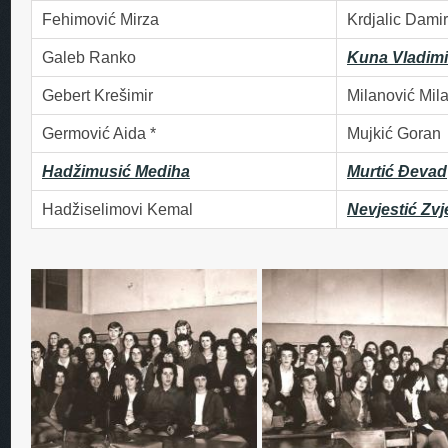
Fehimović Mirza
Krdjalic Damir
Galeb Ranko
Kuna Vladimi
Gebert Krešimir
Milanović Mil
Germović Aida *
Mujkić Goran
Hadžimusić Mediha
Murtić Đevad
Hadžiselimovi Kemal
Nevjestić Zv