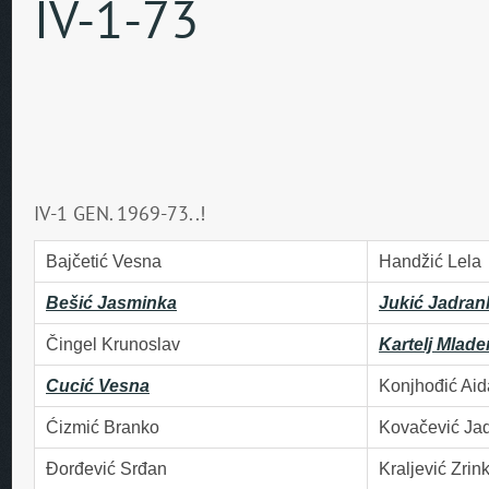
IV-1-73
IV-1 GEN. 1969-73..!
Bajčetić Vesna
Handžić Lela
Bešić Jasminka
Jukić Jadran
Čingel Krunoslav
Kartelj Mlade
Cucić Vesna
Konjhođić Aid
Ćizmić Branko
Kovačević Ja
Đorđević Srđan
Kraljević Zrin