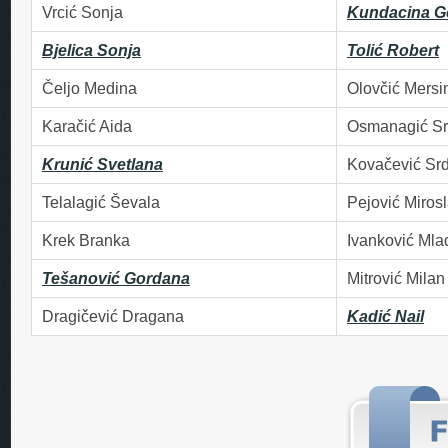
Vrcić Sonja
Kundacina G
Bjelica Sonja
Tolić Robert
Čeljo Medina
Olovčić Mersi
Karačić Aida
Osmanagić S
Krunić Svetlana
Kovačević Sr
Telalagić Ševala
Pejović Miros
Krek Branka
Ivanković Mla
Tešanović Gordana
Mitrović Milan
Dragičević Dragana
Kadić Nail