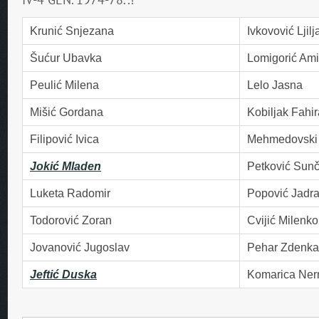
Krunić Snjezana
Ivkovović Ljil
Šućur Ubavka
Lomigorić Ami
Peulić Milena
Lelo Jasna
Mišić Gordana
Kobiljak Fahir
Filipović Ivica
Mehmedovski 
Jokić Mladen
Petković Sunč
Luketa Radomir
Popović Jadr
Todorović Zoran
Cvijić Milenko
Jovanović Jugoslav
Pehar Zdenka
Jeftić Duska
Komarica Ner