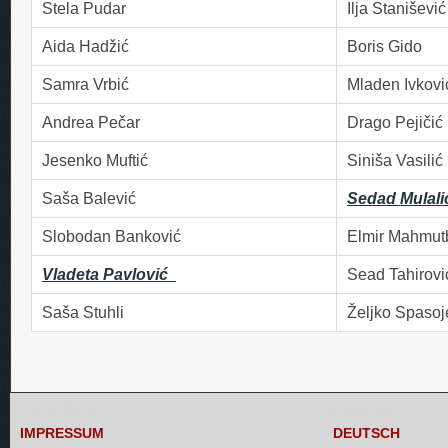
Stela Pudar
Ilja Stanišević
Aida Hadžić
Boris Gido
Samra Vrbić
Mladen Ivkovi
Andrea Pečar
Drago Pejičić
Jesenko Muftić
Siniša Vasili
Saša Balević
Sedad Mulali
Slobodan Banković
Elmir Mahmut
Vladeta Pavlović
Sead Tahirovi
Saša Stuhli
Željko Spasoj
IMPRESSUM
DEUTSCH
IMPRESSUM
DEUTSCH