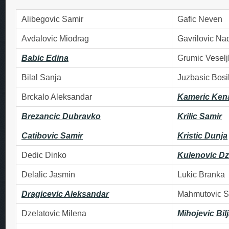
Alibegovic Samir
Gafic Neven
Avdalovic Miodrag
Gavrilovic Na
Babic Edina
Grumic Veselj
Bilal Sanja
Juzbasic Bosi
Brckalo Aleksandar
Kameric Ken
Brezancic Dubravko
Krilic Samir
Catibovic Samir
Kristic Dunja
Dedic Dinko
Kulenovic D
Delalic Jasmin
Lukic Branka
Dragicevic Aleksandar
Mahmutovic S
Dzelatovic Milena
Mihojevic Bil