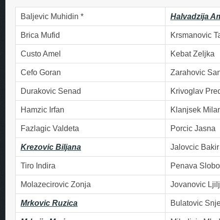
Baljevic Muhidin *
Halvadzija A
Brica Mufid
Krsmanovic T
Custo Amel
Kebat Zeljka
Cefo Goran
Zarahovic Sa
Durakovic Senad
Krivoglav Pre
Hamzic Irfan
Klanjsek Mila
Fazlagic Valdeta
Porcic Jasna
Krezovic Biljana
Jalovcic Bakir
Tiro Indira
Penava Slob
Molazecirovic Zonja
Jovanovic Ljil
Mrkovic Ruzica
Bulatovic Snj