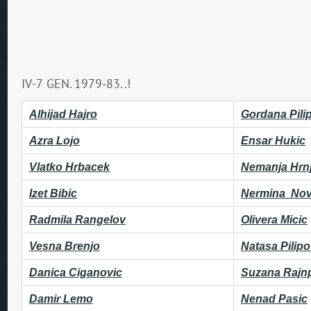
IV-7 GEN. 1979-83..!
Alhijad Hajro
Gordana Pili
Azra Lojo
Ensar Hukic
Vlatko Hrbacek
Nemanja Hrn
Izet Bibic
Nermina Nova
Radmila Rangelov
Olivera Micic
Vesna Brenjo
Natasa Pilipo
Danica Ciganovic
Suzana Rajn
Damir Lemo
Nenad Pasic