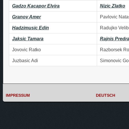
Gadzo Kacapor Elvira
Nizic Zlatko
Granov Amer
Pavlovic Nata
Hadzimusic Edin
Radujko Velib
Jaksic Tamara
Rajnis Predr
Jovovic Ratko
Razborsek Ro
Juzbasic Adi
Simonovic Go
IMPRESSUM
DEUTSCH
IMPRESSUM
DEUTSCH