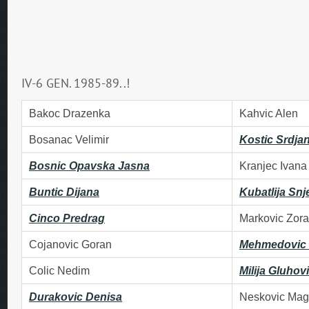
IV-6 GEN. 1985-89..!
Bakoc Drazenka
Kahvic Alen
Bosanac Velimir
Kostic Srdja
Bosnic Opavska Jasna
Kranjec Ivana
Buntic Dijana
Kubatlija Sn
Cinco Predrag
Markovic Zora
Cojanovic Goran
Mehmedovic 
Colic Nedim
Milija Gluhov
Durakovic Denisa
Neskovic Mag