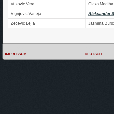
Vukovic Vera
Cicko Mediha
Vignjevic Vaneja
Aleksandar S
Zecevic Lejla
Jasmina Burd
IMPRESSUM
DEUTSCH
IMPRESSUM
DEUTSCH