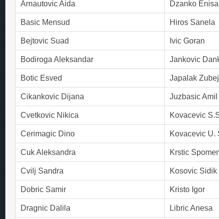
Arnautovic Aida
Dzanko Enisa
Basic Mensud
Hiros Sanela
Bejtovic Suad
Ivic Goran
Bodiroga Aleksandar
Jankovic Dan
Botic Esved
Japalak Zube
Cikankovic Dijana
Juzbasic Amil
Cvetkovic Nikica
Kovacevic S.
Cerimagic Dino
Kovacevic U. 
Cuk Aleksandra
Krstic Spome
Cvilj Sandra
Kosovic Sidik
Dobric Samir
Kristo Igor
Dragnic Dalila
Libric Anesa