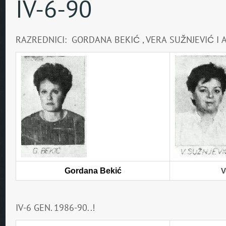
IV-6-90
RAZREDNICI: GORDANA BEKIĆ , VERA SUŽNJEVIĆ I
Gordana Bekić
V
IV-6 GEN. 1986-90..!