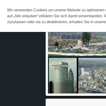
Wir verwenden Cookies um unsere Website zu optimieren
DEUTSCH
O MENI
F
auf
„Alle erlauben“
erklären Sie sich damit einverstanden. 
zuzulassen oder sie zu deaktivieren, erhalten Sie in unser