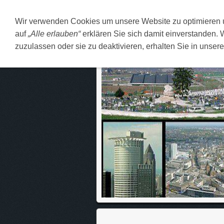
Wir verwenden Cookies um unsere Website zu optimieren
DEUTSCH
O MENI
F
auf
„Alle erlauben“
erklären Sie sich damit einverstanden. 
zuzulassen oder sie zu deaktivieren, erhalten Sie in unser